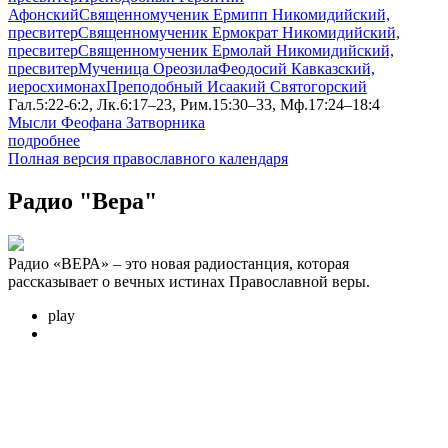
Афонский
Священномученик Ермипп Никомидийский,
пресвитер
Священномученик Ермократ Никомидийский,
пресвитер
Священномученик Ермолай Никомидийский,
пресвитер
Мученица Ореозила
Феодосий Кавказский,
иеросхимонах
Преподобный Исаакий Святогорский
Гал.5:22-6:2, Лк.6:17–23, Рим.15:30–33, Мф.17:24–18:4
Мысли Феофана Затворника
подробнее
Полная версия православного календаря
Радио "Вера"
Радио «ВЕРА» – это новая радиостанция, которая
рассказывает о вечных истинах Православной веры.
play