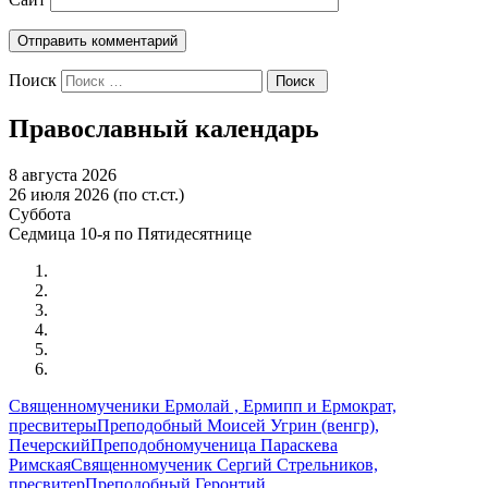
Поиск
Православный календарь
8 августа 2026
26 июля 2026 (по ст.ст.)
Суббота
Седмица 10-я по Пятидесятнице
Священномученики Ермолай , Ермипп и Ермократ,
пресвитеры
Преподобный Моисей Угрин (венгр),
Печерский
Преподобномученица Параскева
Римская
Священномученик Сергий Стрельников,
пресвитер
Преподобный Геронтий