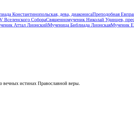
иада Константинопольская, дева, диакониса
Преподобная Евпрак
V Вселенского Собора
Священномученик Николай Удинцев, пре
ченик Аттал Лионский
Мученица Библиада Лионская
Мученик Е
 о вечных истинах Православной веры.