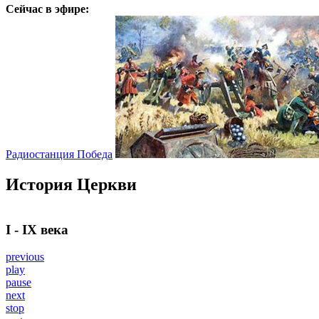
Сейчас в эфире:
Радиостанция Победа
История Церкви
I - IX века
previous
play
pause
next
stop