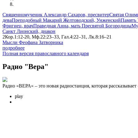
Священномученик Александр Сахаров, пресвитер
Святая Олимп
дева
Преподобный Макарий Желтоводский, Унженский
Память 
Фригиец, врач
Праведная Анна, мать Пресвятой Богородицы
Му
Санкт Лионский, диакон
2Кор.1:12-20, Мф.22:23–33, Гал.4:22–31, Лк.8:16–21
Мысли Феофана Затворника
подробнее
Полная версия православного календаря
Радио "Вера"
Радио «ВЕРА» – это новая радиостанция, которая рассказывает
play