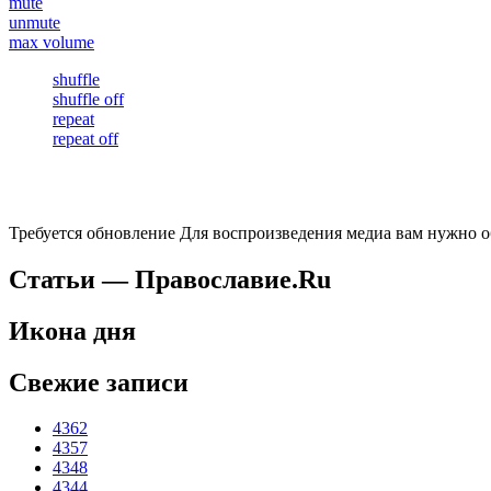
mute
unmute
max volume
shuffle
shuffle off
repeat
repeat off
Требуется обновление
Для воспроизведения медиа вам нужно об
Статьи — Православие.Ru
Икона дня
Свежие записи
4362
4357
4348
4344