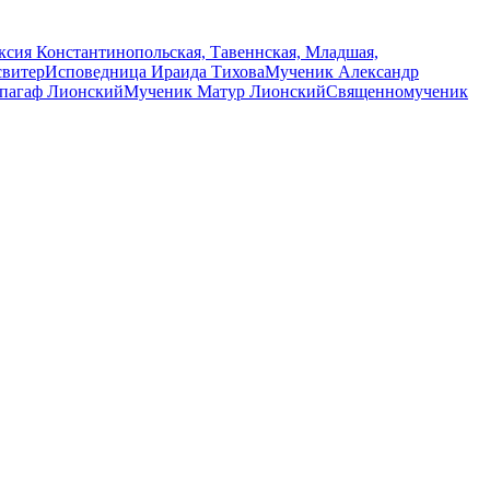
сия Константинопольская, Тавеннская, Младшая,
свитер
Исповедница Ираида Тихова
Мученик Александр
пагаф Лионский
Мученик Матур Лионский
Священномученик