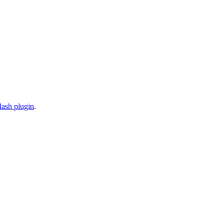
lash plugin
.